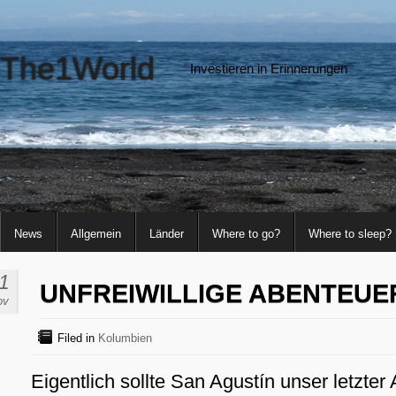
The1World
Investieren in Erinnerungen
News
Allgemein
Länder
Where to go?
Where to sleep?
1
UNFREIWILLIGE ABENTEUE
ov
Filed in
Kolumbien
Eigentlich sollte San Agustín unser letzter