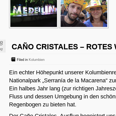
8
CAÑO CRISTALES – ROTES
ug
Filed in
Kolumbien
Ein echter Höhepunkt unserer Kolumbienreis
Nationalpark „Serranía de la Macarena“ zu
Ein halbes Jahr lang (zur richtigen Jahresz
Fluss und dessen Umgebung in den schöns
Regenbogen zu bieten hat.
Der Caño Cristales- Ausflug begeistert uns 