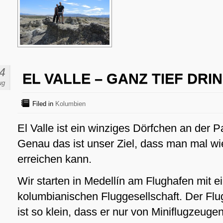
4
EL VALLE – GANZ TIEF DRI
ug
Filed in
Kolumbien
El Valle ist ein winziges Dörfchen an der 
Genau das ist unser Ziel, dass man mal wi
erreichen kann.
Wir starten in Medellín am Flughafen mit e
kolumbianischen Fluggesellschaft. Der Flu
ist so klein, dass er nur von Miniflugzeuge