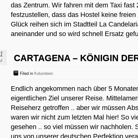
das Zentrum. Wir fahren mit dem Taxi fas
festzustellen, dass das Hostel keine frei
Glück reihen sich im Stadtteil La Candelari
aneinander und so wird schnell Ersatz gef
1
CARTAGENA – KÖNIGIN DE
ul
Filed in
Kolumbien
Endlich angekommen nach über 5 Monaten
eigentlichen Ziel unserer Reise. Mittelameri
Reiseherz getroffen .. aber wir müssen Ab
waren wir nicht zum letzten Mal hier! So vi
gesehen .. so viel müssen wir nachholen. 
uns von unserer deutschen Perfektion verab