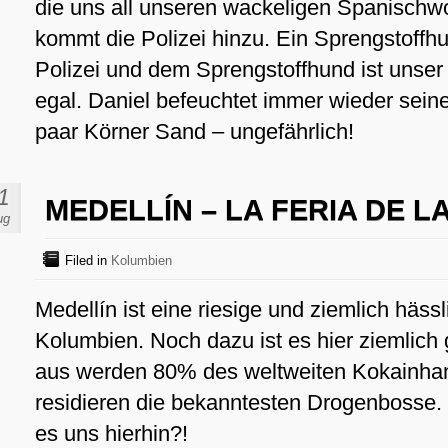
die uns all unseren wackeligen Spanischw
kommt die Polizei hinzu. Ein Sprengstoffhu
Polizei und dem Sprengstoffhund ist unser 
egal. Daniel befeuchtet immer wieder seine
paar Körner Sand – ungefährlich!
1
MEDELLÍN – LA FERIA DE L
ug
Filed in
Kolumbien
Medellín ist eine riesige und ziemlich hässl
Kolumbien. Noch dazu ist es hier ziemlich g
aus werden 80% des weltweiten Kokainhande
residieren die bekanntesten Drogenbosse.
es uns hierhin?!