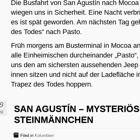
Die Busfahrt von San Agustín nach Mocoa v
wiegen uns in Sicherheit. Eine Nacht verb
es ist spät geworden. Am nächsten Tag geh
des Todes“ nach Pasto.
Früh morgens am Busterminal in Mocoa a
alle Einheimischen durcheinander „Pasto“, 
uns den am sichersten aussehenden Jeep au
innen sitzen und nicht auf der Ladefläche
Trapez des Todes hoppern.
9
SAN AGUSTÍN – MYSTERIÖS
ug
STEINMÄNNCHEN
Filed in
Kolumbien