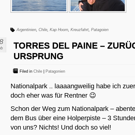
Argentinien
,
Chile
,
Kap Hoorn
,
Kreuzfahrt
,
Patagoien
8
TORRES DEL PAINE – ZURÜ
eb
URSPRUNG
Filed in
Chile
|
Patagonien
Nationalpark .. laaaangweilig habe ich zuer
doch eher was für Rentner 😉
Schon der Weg zum Nationalpark – abenteu
dem Bus über eine Holperpiste – 3 Stunden
von uns? Nichts! Und doch so viel!