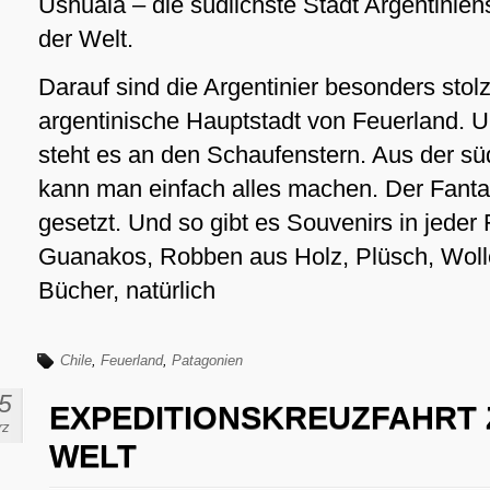
Ushuaia – die südlichste Stadt Argentiniens
der Welt.
Darauf sind die Argentinier besonders stolz
argentinische Hauptstadt von Feuerland. 
steht es an den Schaufenstern. Aus der süd
kann man einfach alles machen. Der Fanta
gesetzt. Und so gibt es Souvenirs in jeder
Guanakos, Robben aus Holz, Plüsch, Wolle 
Bücher, natürlich
Chile
,
Feuerland
,
Patagonien
5
EXPEDITIONSKREUZFAHRT 
rz
WELT