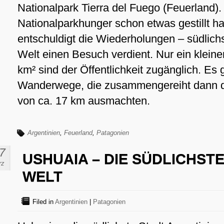
Nationalpark Tierra del Fuego (Feuerland)
Nationalparkhunger schon etwas gestillt hat
entschuldigt die Wiederholungen – südlich
Welt einen Besuch verdient. Nur ein kleine
km² sind der Öffentlichkeit zugänglich. Es 
Wanderwege, die zusammengereiht dann d
von ca. 17 km ausmachten.
Argentinien
,
Feuerland
,
Patagonien
7
USHUAIA – DIE SÜDLICHST
rz
WELT
Filed in
Argentinien
|
Patagonien