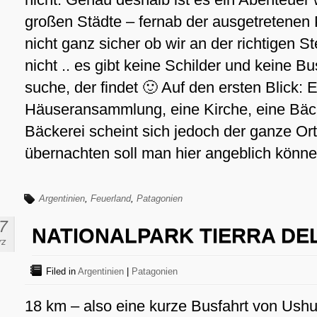
großen Städte – fernab der ausgetretenen 
nicht ganz sicher ob wir an der richtigen S
nicht .. es gibt keine Schilder und keine 
suche, der findet 🙂 Auf den ersten Blick: 
Häuseransammlung, eine Kirche, eine Bäc
Bäckerei scheint sich jedoch der ganze Or
übernachten soll man hier angeblich könne
Argentinien
,
Feuerland
,
Patagonien
7
NATIONALPARK TIERRA DE
rz
Filed in
Argentinien
|
Patagonien
18 km – also eine kurze Busfahrt von Ushuai