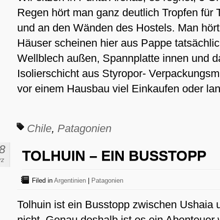
Regen hört man ganz deutlich Tropfen für
und an den Wänden des Hostels. Man hört 
Häuser scheinen hier aus Pappe tatsächlic
Wellblech außen, Spannplatte innen und 
Isolierschicht aus Styropor- Verpackungsm
vor einem Hausbau viel Einkaufen oder l
Chile
,
Patagonien
8
TOLHUIN – EIN BUSSTOPP
rz
Filed in
Argentinien
|
Patagonien
Tolhuin ist ein Busstopp zwischen Ushaia
nicht. Genau deshalb ist es ein Abenteuer 