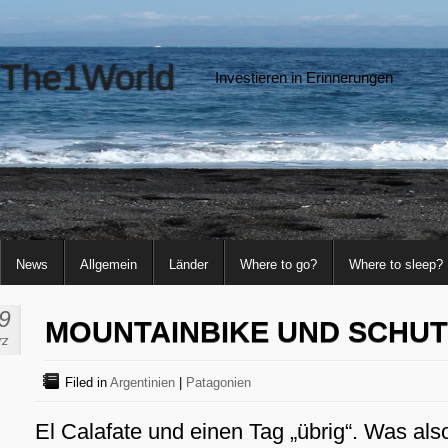
The1World
Investieren in Erinnerungen
News
Allgemein
Länder
Where to go?
Where to sleep?
9
MOUNTAINBIKE UND SCHUT
rz
Filed in
Argentinien
|
Patagonien
El Calafate und einen Tag „übrig“. Was als