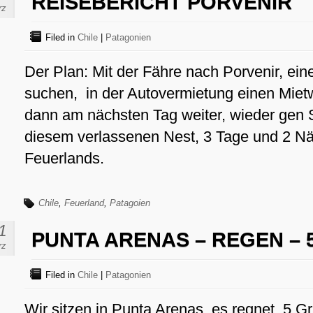
REISEBERICHT PORVENIR
rz
Filed in
Chile
|
Patagonien
Der Plan: Mit der Fähre nach Porvenir, ein
suchen, in der Autovermietung einen Mie
dann am nächsten Tag weiter, wieder gen
diesem verlassenen Nest, 3 Tage und 2 Näc
Feuerlands.
Chile
,
Feuerland
,
Patagoien
1
PUNTA ARENAS – REGEN – 
rz
Filed in
Chile
|
Patagonien
Wir sitzen in Punta Arenas, es regnet, 5 