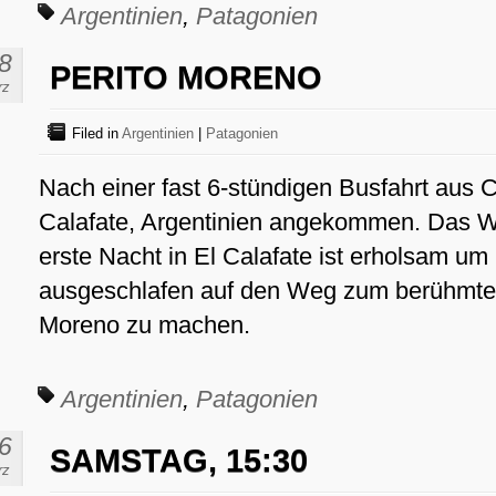
Argentinien
,
Patagonien
8
PERITO MORENO
rz
Filed in
Argentinien
|
Patagonien
Nach einer fast 6-stündigen Busfahrt aus Ch
Calafate, Argentinien angekommen. Das We
erste Nacht in El Calafate ist erholsam um 
ausgeschlafen auf den Weg zum berühmten
Moreno zu machen.
Argentinien
,
Patagonien
6
SAMSTAG, 15:30
rz