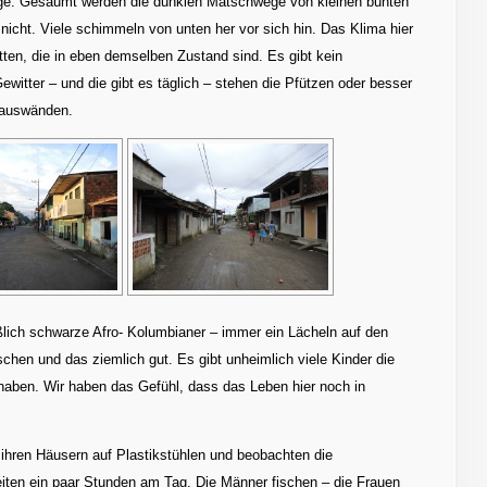
ege. Gesäumt werden die dunklen Matschwege von kleinen bunten
nicht. Viele schimmeln von unten her vor sich hin. Das Klima hier
tten, die in eben demselben Zustand sind. Es gibt kein
tter – und die gibt es täglich – stehen die Pfützen oder besser
Hauswänden.
ßlich schwarze Afro- Kolumbianer – immer ein Lächeln auf den
schen und das ziemlich gut. Es gibt unheimlich viele Kinder die
n haben. Wir haben das Gefühl, dass das Leben hier noch in
r ihren Häusern auf Plastikstühlen und beobachten die
iten ein paar Stunden am Tag. Die Männer fischen – die Frauen