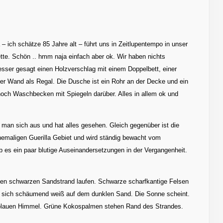
– ich schätze 85 Jahre alt – führt uns in Zeitlupentempo in unser
tte. Schön .. hmm naja einfach aber ok. Wir haben nichts
sser gesagt einen Holzverschlag mit einem Doppelbett, einer
er Wand als Regal. Die Dusche ist ein Rohr an der Decke und ein
 noch Waschbecken mit Spiegeln darüber. Alles in allem ok und
nt man sich aus und hat alles gesehen. Gleich gegenüber ist die
m ehemaligen Guerilla Gebiet und wird ständig bewacht vom
b es ein paar blutige Auseinandersetzungen in der Vergangenheit.
n schwarzen Sandstrand laufen. Schwarze scharfkantige Felsen
 sich schäumend weiß auf dem dunklen Sand. Die Sonne scheint.
blauen Himmel. Grüne Kokospalmen stehen Rand des Strandes.