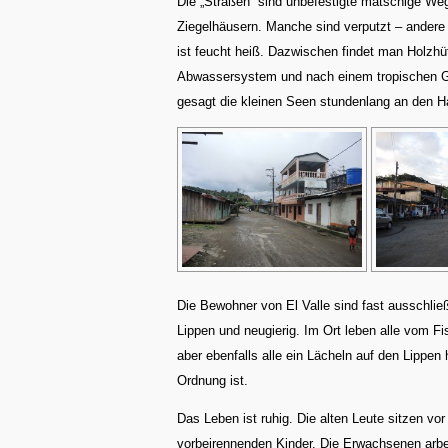
Die „Straßen“ sind unbefestigte matschige W
Ziegelhäusern. Manche sind verputzt – andere 
ist feucht heiß. Dazwischen findet man Holzhü
Abwassersystem und nach einem tropischen Gewi
gesagt die kleinen Seen stundenlang an den 
Die Bewohner von El Valle sind fast ausschlie
Lippen und neugierig. Im Ort leben alle vom Fi
aber ebenfalls alle ein Lächeln auf den Lippe
Ordnung ist.
Das Leben ist ruhig. Die alten Leute sitzen vo
vorbeirennenden Kinder. Die Erwachsenen arbe