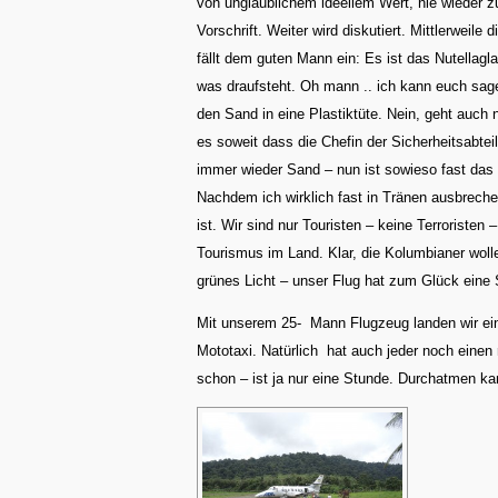
von unglaublichem ideellem Wert, nie wieder z
Vorschrift. Weiter wird diskutiert. Mittlerweile
fällt dem guten Mann ein: Es ist das Nutellagla
was draufsteht. Oh mann .. ich kann euch sage
den Sand in eine Plastiktüte. Nein, geht auch n
es soweit dass die Chefin der Sicherheitsabteilu
immer wieder Sand – nun ist sowieso fast das 
Nachdem ich wirklich fast in Tränen ausbrech
ist. Wir sind nur Touristen – keine Terroristen 
Tourismus im Land. Klar, die Kolumbianer woll
grünes Licht – unser Flug hat zum Glück eine
Mit unserem 25- Mann Flugzeug landen wir eine 
Mototaxi. Natürlich hat auch jeder noch eine
schon – ist ja nur eine Stunde. Durchatmen ka