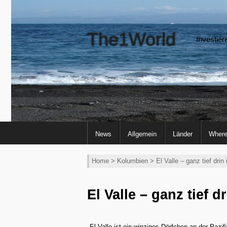
The1World
Investier
News
Allgemein
Länder
Where
Home
>
Kolumbien
> El Valle – ganz tief drin
El Valle – ganz tief 
El Valle ist ein winziges Dörfchen an der Paz