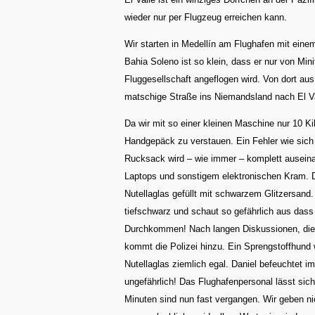
wieder nur per Flugzeug erreichen kann.
Wir starten in Medellín am Flughafen mit eine
Bahia Soleno ist so klein, dass er nur von Min
Fluggesellschaft angeflogen wird. Von dort au
matschige Straße ins Niemandsland nach El Va
Da wir mit so einer kleinen Maschine nur 10 Ki
Handgepäck zu verstauen. Ein Fehler wie sich a
Rucksack wird – wie immer – komplett ausein
Laptops und sonstigem elektronischen Kram. Do
Nutellaglas gefüllt mit schwarzem Glitzersand.
tiefschwarz und schaut so gefährlich aus dass 
Durchkommen! Nach langen Diskussionen, die 
kommt die Polizei hinzu. Ein Sprengstoffhund 
Nutellaglas ziemlich egal. Daniel befeuchtet i
ungefährlich!
Das Flughafenpersonal lässt sich 
Minuten sind nun fast vergangen. Wir geben ni