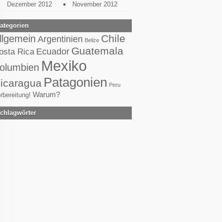
Dezember 2012
November 2012
ategorien
Chile
llgemein
Argentinien
Belize
Guatemala
Ecuador
osta Rica
Mexiko
olumbien
Patagonien
icaragua
Peru
Warum?
rbereitung!
chlagwörter