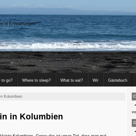
en in Erinnerungen
 to go?
Where to sleep?
What to eat?
Wir
Gästebuch
 in Kolumbien
C
vo
drin in Kolumbien
G
ifikküste Kolumbiens. Genau das ist unser Ziel, dass man mal