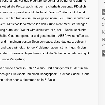
u beschaffen. Für das Flughafenpersonal ist es nur eine dumme
 diskutiert die Polizei auch mit dem Sicherheitspersonal. Plötzlich
K
s was nicht passt – nicht der Inhalt! Warum? Weil nicht drin ist
A
n .. ich bin fast an die Decke gesprungen. Gut! Dann schütten wir
C
icht. Mittlerweile verstehe ich den Grund nicht mehr. Wir bringen
ng auftaucht. Weiter wird diskutiert. Hin, her .. Daniel schluckt
K
halbe Glas leer gekostet und geschnüffelt! ABER wir schaffen es.
N
e und in meinem besten Spanisch sage, dass das ganz schlecht
Vo
– und dass wir jetzt hier so Probleme haben, ist nicht gut für den
en den Tourismus. Irgendwann nickt die Sicherheitschefin und gibt
S
 Stunde Verspätung.
Stunde später in Bahio Soleno. Dort springen wir zu dritt in ein
n riesigen Rucksack und einen Handgepäck- Rucksack dabei. Geht
nn keiner aber wir kommen an in El Valle.