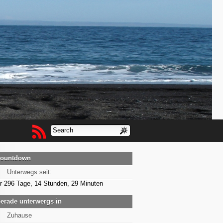
ountdown
Unterwegs seit:
r 296 Tage, 14 Stunden, 29 Minuten
erade unterwergs in
Zuhause