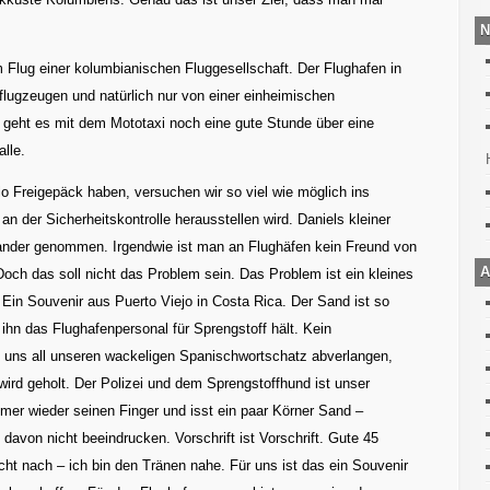
N
m Flug einer kolumbianischen Fluggesellschaft. Der Flughafen in
iflugzeugen und natürlich nur von einer einheimischen
s geht es mit dem Mototaxi noch eine gute Stunde über eine
lle.
lo Freigepäck haben, versuchen wir so viel wie möglich ins
n der Sicherheitskontrolle herausstellen wird. Daniels kleiner
ander genommen. Irgendwie ist man an Flughäfen kein Freund von
A
ch das soll nicht das Problem sein. Das Problem ist ein kleines
 Ein Souvenir aus Puerto Viejo in Costa Rica. Der Sand ist so
ihn das Flughafenpersonal für Sprengstoff hält. Kein
uns all unseren wackeligen Spanischwortschatz abverlangen,
wird geholt. Der Polizei und dem Sprengstoffhund ist unser
mmer wieder seinen Finger und isst ein paar Körner Sand –
davon nicht beeindrucken. Vorschrift ist Vorschrift. Gute 45
cht nach – ich bin den Tränen nahe. Für uns ist das ein Souvenir