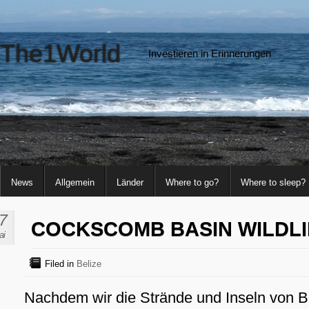
The1World
Investieren in Erinnerungen
News
Allgemein
Länder
Where to go?
Where to sleep?
7
COCKSCOMB BASIN WILDL
ai
Filed in
Belize
Nachdem wir die Strände und Inseln von Be