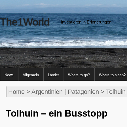
The1World
Investieren in Erinnerungen
News
Allgemein
Länder
Where to go?
Where to sleep?
Home
>
Argentinien
|
Patagonien
> Tolhuin
Tolhuin – ein Busstopp